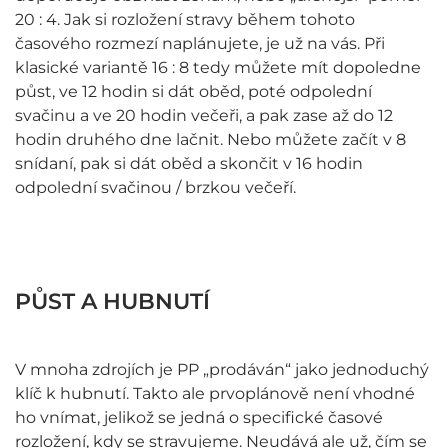
20 : 4. Jak si rozložení stravy během tohoto
časového rozmezí naplánujete, je už na vás. Při
klasické variantě 16 : 8 tedy můžete mít dopoledne
půst, ve 12 hodin si dát oběd, poté odpolední
svačinu a ve 20 hodin večeři, a pak zase až do 12
hodin druhého dne lačnit. Nebo můžete začít v 8
snídaní, pak si dát oběd a skončit v 16 hodin
odpolední svačinou / brzkou večeří.
PŮST A HUBNUTÍ
V mnoha zdrojích je PP „prodáván“ jako jednoduchý
klíč k hubnutí. Takto ale prvoplánově není vhodné
ho vnímat, jelikož se jedná o specifické časové
rozložení, kdy se stravujeme. Neudává ale už, čím se