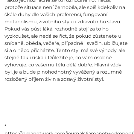
Takto jednoznačně se to rozhodně říct nedá,
protože situace není černobílá, ale spíš kdekoliv na
škále duhy dle vašich preferencí, fungování
metabolismu, životního stylu i zdravotního stavu.
Pokud vás půst láká, rozhodně stojí za to ho
vyzkoušet, ale nedá se říct, že pokud zůstanete u
snídaně, oběda, večeře, případně i svačin, ubližujete
si a o něco přicházíte. Tento styl má své výhody, ale
stejně tak i úskalí. Důležité je, co vám osobně
vyhovuje, co vašemu tělu dělá dobře. Hlavní vždy
byl, je a bude plnohodnotný vyvážený a rozumně
rozložený příjem živin a zdravý životní styl.
*
https://jamanetwork.com/journals/jamanetworkopen/a