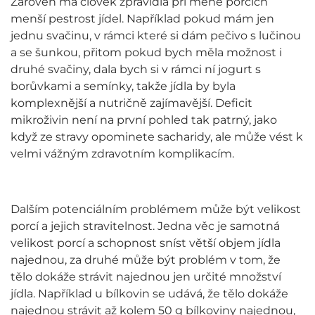
Zároveň má člověk zpravidla při méně porcích
menší pestrost jídel. Například pokud mám jen
jednu svačinu, v rámci které si dám pečivo s lučinou
a se šunkou, přitom pokud bych měla možnost i
druhé svačiny, dala bych si v rámci ní jogurt s
borůvkami a semínky, takže jídla by byla
komplexnější a nutričně zajímavější. Deficit
mikroživin není na první pohled tak patrný, jako
když ze stravy opominete sacharidy, ale může vést k
velmi vážným zdravotním komplikacím.
Dalším potenciálním problémem může být velikost
porcí a jejich stravitelnost. Jedna věc je samotná
velikost porcí a schopnost sníst větší objem jídla
najednou, za druhé může být problém v tom, že
tělo dokáže strávit najednou jen určité množství
jídla. Například u bílkovin se udává, že tělo dokáže
najednou strávit až kolem 50 g bílkoviny najednou,