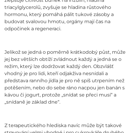
zlepšuje citlivost buněk na inzulin, hladina
triacylglycerolů, zvyšuje se hladina růstového
hormonu, který pomáhá pálit tukové zásoby a
budovat svalovou hmotu, orgány mají čas na
odpočinek a regeneraci.
Jelikož se jedná o poměrně krátkodobý půst, může
jej bez větších obtíží zvládnout každý a jedná se o
režim, který lze dodržovat každý den. Obzvlášť
vhodný je pro lidi, kteří odjakživa nesnídali a
představa ranního jídla je pro ně spíš utrpením než
potěšením, nebo do sebe ráno nacpou jen banán s
kávou či jogurt, protože „snídat se přeci musí“ a
„snídaně je základ dne“.
Z terapeutického hlediska navíc může být takové
stravování velmi vhodné i pro cukrovkáře druhého