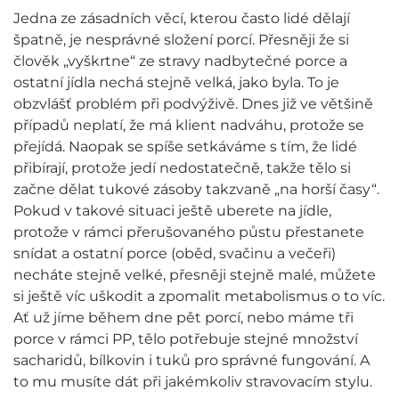
Jedna ze zásadních věcí, kterou často lidé dělají
špatně, je nesprávné složení porcí. Přesněji že si
člověk „vyškrtne“ ze stravy nadbytečné porce a
ostatní jídla nechá stejně velká, jako byla. To je
obzvlášť problém při podvýživě. Dnes již ve většině
případů neplatí, že má klient nadváhu, protože se
přejídá. Naopak se spíše setkáváme s tím, že lidé
přibírají, protože jedí nedostatečně, takže tělo si
začne dělat tukové zásoby takzvaně „na horší časy“.
Pokud v takové situaci ještě uberete na jídle,
protože v rámci přerušovaného půstu přestanete
snídat a ostatní porce (oběd, svačinu a večeři)
necháte stejně velké, přesněji stejně malé, můžete
si ještě víc uškodit a zpomalit metabolismus o to víc.
Ať už jíme během dne pět porcí, nebo máme tři
porce v rámci PP, tělo potřebuje stejné množství
sacharidů, bílkovin i tuků pro správné fungování. A
to mu musíte dát při jakémkoliv stravovacím stylu.