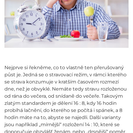
Nejprve si řekněme, co to vlastně ten přerušovaný
půst je. Jedná se o stravovací režim, v rámci kterého
se strava konzumuje v kratším časovém rozmezí
dne, než je obvyklé. Nemáte tedy stravu rozloženou
od rána do večera, od snídaně do večeře. Takovým
zlatým standardem je dělení 16 : 8, kdy 16 hodin
probíhá lačnění, do kterého se počítá i spánek, a 8
hodin máte na to, abyste se najedli. Další varianty
jsou například „mírnější“ rozložení 14 : 10, které se
doporučuje obzvlášť ženám, nebo „drsnější“ poměr