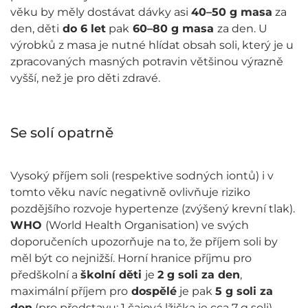
věku by měly dostávat dávky asi
40–50 g masa
za
den, děti
do 6 let
pak
60–80 g masa
za den. U
výrobků z masa je nutné hlídat obsah soli, který je u
zpracovaných masných potravin většinou výrazně
vyšší, než je pro děti zdravé.
Se solí opatrně
Vysoký příjem soli (respektive sodných iontů) i v
tomto věku navíc negativně ovlivňuje riziko
pozdějšího rozvoje hypertenze (zvýšený krevní tlak).
WHO
(World Health Organisation) ve svých
doporučeních upozorňuje na to, že příjem soli by
měl být co nejnižší. Horní hranice příjmu pro
předškolní a
školní děti
je
2 g soli za den
,
maximální příjem pro
dospělé
je pak
5 g soli za
den
(pro představu: 1 čajová lžička je cca 7 g soli).