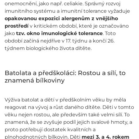
onemocnění, jako např. celiakie. Správný rozvoj
imunitního systému a imunitní tolerance vyžaduje
opakovanou expozici alergenům z vnějšího
prostředí
v kritickém období, které je označováno
jako
tzv. okno imunologické tolerance
. Toto
období začíná nejdříve v 17. týdnu a končí 26.
týdnem biologického života dítěte.
Batolata a předškoláci: Rostou a sílí, to
znamená bílkoviny
Výživa batolat a dětí v předškolním věku by měla
reagovat na vývoj a růst daného dítěte. Děti v tomto
věku nejen rostou, ale především také velmi sílí. To
znamená, že se zvyšuje podíl jejich svalové hmoty, a
proto potřebují dostatek kvalitních a
plnohodnotných bílkovin. Děti
mezi 3. a 4. rokem