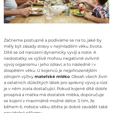
Začneme postupně a podíváme se na to, jaké by
měly být zásady stravy v nejmladším věku života.
Dítě se od narození dynamicky vyvíjí a roste. A
nedostatky ve výživě mohou negativně ovlivnit
vývoj organismu i jeho zdraví, a to následně i v
dospělém věku. U kojenců je nejpřirozenějším
zdrojem výživy
mateřské mléko
. Obsah všech živin
a ostatních důležitých látek pro správný vývoj a růst
je v něm zcela dostačující. Pokud kojené dítě dobře
prospívá a matka má dostatek mléka, doporučuje
se kojení v maximálně možné délce. S tím, že
během 6. měsíce věku dítěte je dobré zavádět také
pravidelné příkrmy.