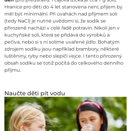
Hranice pro děti do 4 let stanovena není, příjem by
měl být minimální. Při úvahách nad příjmem soli
(tedy NaCl) je nutné uvědomi si, že sodík se
přirozeně nachází v celé řadě potravin. Nikoli jen v
kuchyňské soli, která se přidává do výrobků a
pečiva, nebo si s ní solíme uvařené jídlo. Bohatým
zdrojem sodíku jsou například brambory, některé
luštěniny, ryby nebo slepičí vejce. I tento přirozený
obsah sodíku se totiž počítá do celkového denního
příjmu.
Naučte děti pít vodu