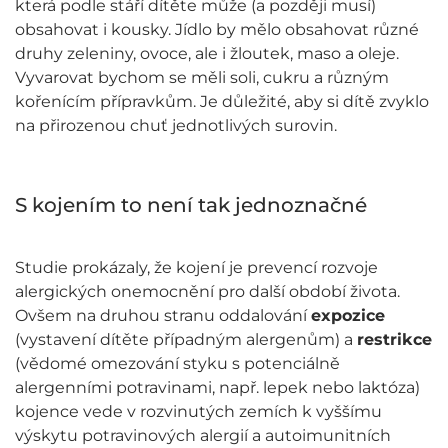
která podle stáří dítěte může (a později musí)
obsahovat i kousky. Jídlo by mělo obsahovat různé
druhy zeleniny, ovoce, ale i žloutek, maso a oleje.
Vyvarovat bychom se měli soli, cukru a různým
kořenícím přípravkům. Je důležité, aby si dítě zvyklo
na přirozenou chuť jednotlivých surovin.
S kojením to není tak jednoznačné
Studie prokázaly, že kojení je prevencí rozvoje
alergických onemocnění pro další období života.
Ovšem na druhou stranu oddalování
expozice
(vystavení dítěte případným alergenům) a
restrikce
(vědomé omezování styku s potenciálně
alergenními potravinami, např. lepek nebo laktóza)
kojence vede v rozvinutých zemích k vyššímu
výskytu potravinových alergií a autoimunitních