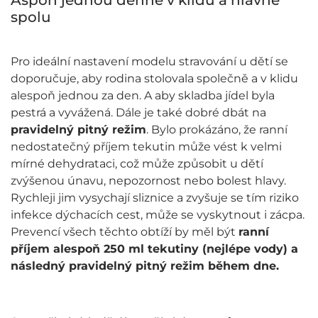
Aspoň jednou denně v klidu a hlavně
spolu
Pro ideální nastavení modelu stravování u dětí se
doporučuje, aby rodina stolovala společně a v klidu
alespoň jednou za den. A aby skladba jídel byla
pestrá a vyvážená. Dále je také dobré dbát na
pravidelný pitný režim
. Bylo prokázáno, že ranní
nedostatečný příjem tekutin může vést k velmi
mírné dehydrataci, což může způsobit u dětí
zvýšenou únavu, nepozornost nebo bolest hlavy.
Rychleji jim vysychají sliznice a zvyšuje se tím riziko
infekce dýchacích cest, může se vyskytnout i zácpa.
Prevencí všech těchto obtíží by měl být
ranní
příjem alespoň 250 ml tekutiny (nejlépe vody) a
následný pravidelný pitný režim během dne.