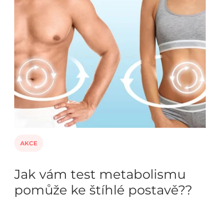
AKCE
Jak vám test metabolismu
pomůže ke štíhlé postavě??