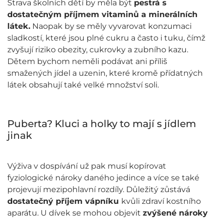
Strava školních dětí by měla být
pestrá s
dostatečným příjmem vitaminů a minerálních
látek.
Naopak by se měly vyvarovat konzumaci
sladkostí, které jsou plné cukru a často i tuku, čímž
zvyšují riziko obezity, cukrovky a zubního kazu.
Dětem bychom neměli podávat ani příliš
smažených jídel a uzenin, které kromě přídatných
látek obsahují také velké množství soli.
Puberta? Kluci a holky to mají s jídlem
jinak
Výživa v dospívání už pak musí kopírovat
fyziologické nároky daného jedince a více se také
projevují mezipohlavní rozdíly. Důležitý zůstává
dostatečný příjem vápníku
kvůli zdraví kostního
aparátu. U dívek se mohou objevit
zvýšené nároky