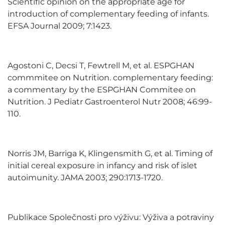
Scientific opinion on the appropriate age for
introduction of complementary feeding of infants.
EFSA Journal 2009; 7:1423.
Agostoni C, Decsi T, Fewtrell M, et al. ESPGHAN
commmitee on Nutrition. complementary feeding:
a commentary by the ESPGHAN Commitee on
Nutrition. J Pediatr Gastroenterol Nutr 2008; 46:99-
110.
Norris JM, Barriga K, Klingensmith G, et al. Timing of
initial cereal exposure in infancy and risk of islet
autoimunity. JAMA 2003; 290:1713-1720.
Publikace Společnosti pro výživu: Výživa a potraviny