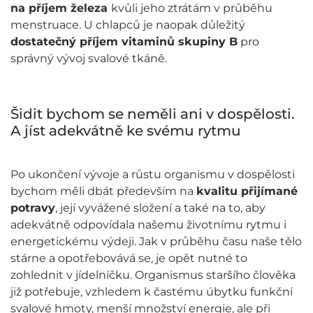
na příjem železa
kvůli jeho ztrátám v průběhu
menstruace. U chlapců je naopak důležitý
dostatečný příjem vitaminů skupiny B
pro
správný vývoj svalové tkáně.
Šidit bychom se neměli ani v dospělosti.
A jíst adekvátně ke svému rytmu
Po ukončení vývoje a růstu organismu v dospělosti
bychom měli dbát především na
kvalitu přijímané
potravy
, její vyvážené složení a také na to, aby
adekvátně odpovídala našemu životnímu rytmu i
energetickému výdeji. Jak v průběhu času naše tělo
stárne a opotřebovává se, je opět nutné to
zohlednit v jídelníčku. Organismus staršího člověka
již potřebuje, vzhledem k častému úbytku funkční
svalové hmoty, menší množství energie, ale při