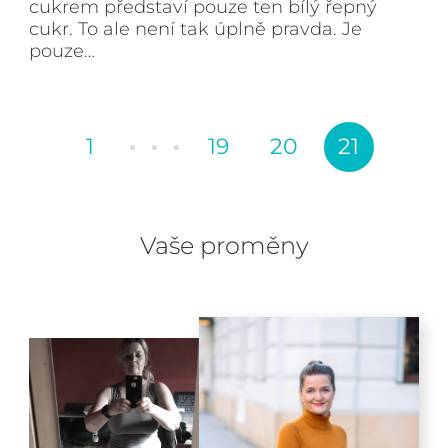
cukrem představí pouze ten bílý řepný
cukr. To ale není tak úplně pravda. Je
pouze…
1
19
20
21
Vaše proměny