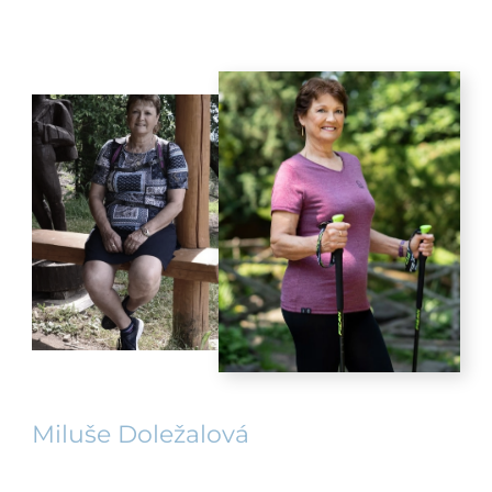
Miluše Doležalová