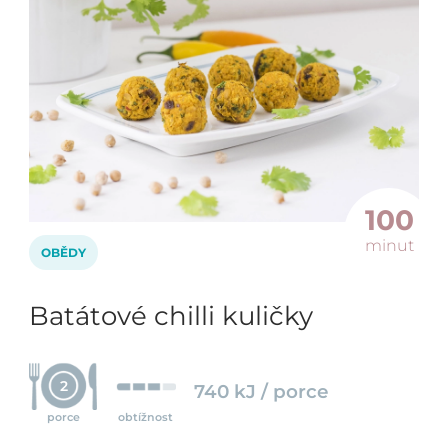
100
minut
OBĚDY
Batátové chilli kuličky
2
740 kJ / porce
porce
obtížnost