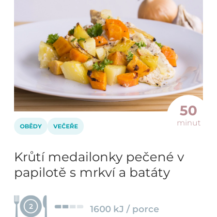
50
minut
OBĚDY
VEČEŘE
Krůtí medailonky pečené v
papilotě s mrkví a batáty
2
1600 kJ / porce