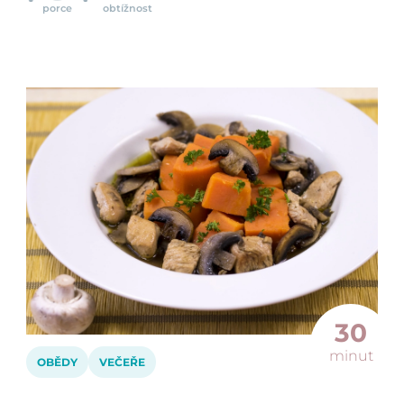
porce
obtížnost
30
minut
OBĚDY
VEČEŘE