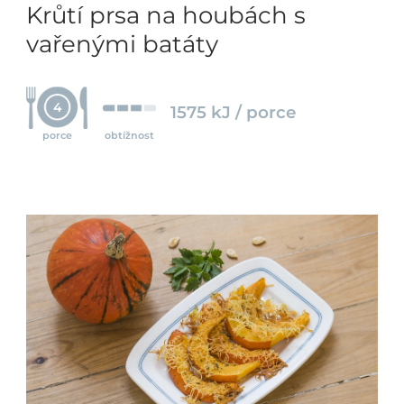
Krůtí prsa na houbách s
vařenými batáty
4
1575 kJ / porce
porce
obtížnost