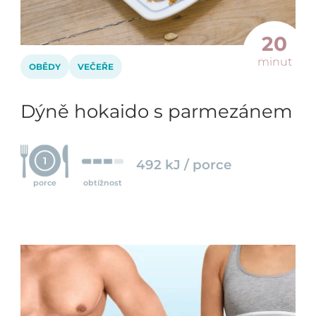
20
minut
OBĚDY
VEČEŘE
Dýně hokaido s parmezánem
1
492 kJ / porce
porce
obtížnost