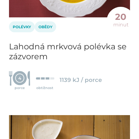
20
minut
POLÉVKY
OBĚDY
Lahodná mrkvová polévka se
zázvorem
4
1139 kJ / porce
porce
obtížnost