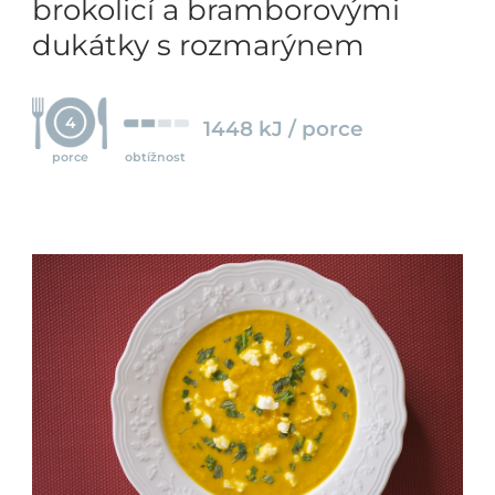
brokolicí a bramborovými
dukátky s rozmarýnem
4
1448 kJ / porce
porce
obtížnost