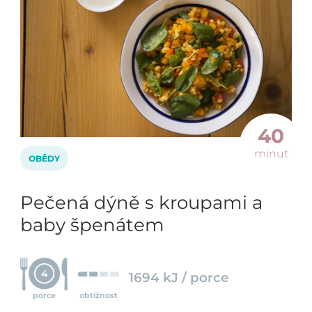
40
minut
OBĚDY
Pečená dýně s kroupami a
baby špenátem
4
1694 kJ / porce
porce
obtížnost