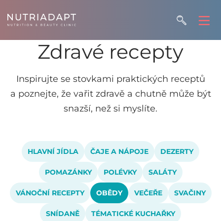
Zdravé recepty
Inspirujte se stovkami praktických receptů
a poznejte, že vařit zdravě a chutně může být
snazší, než si myslíte.
HLAVNÍ JÍDLA
ČAJE A NÁPOJE
DEZERTY
POMAZÁNKY
POLÉVKY
SALÁTY
VÁNOČNÍ RECEPTY
OBĚDY
VEČEŘE
SVAČINY
SNÍDANĚ
TÉMATICKÉ KUCHAŘKY