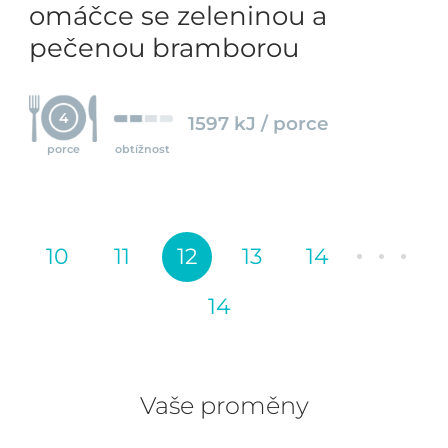
omáčce se zeleninou a
pečenou bramborou
4
1597 kJ / porce
porce
obtížnost
10
11
12
13
14
14
Vaše proměny