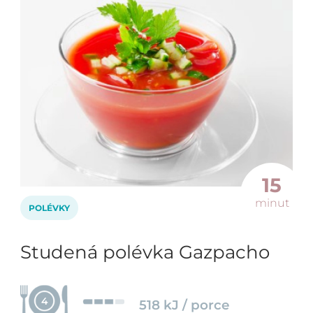
15
minut
POLÉVKY
Studená polévka Gazpacho
4
518 kJ / porce