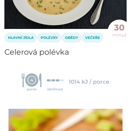
30
minut
HLAVNÍ JÍDLA
POLÉVKY
OBĚDY
VEČEŘE
Celerová polévka
4
1014 kJ / porce
porce
obtížnost