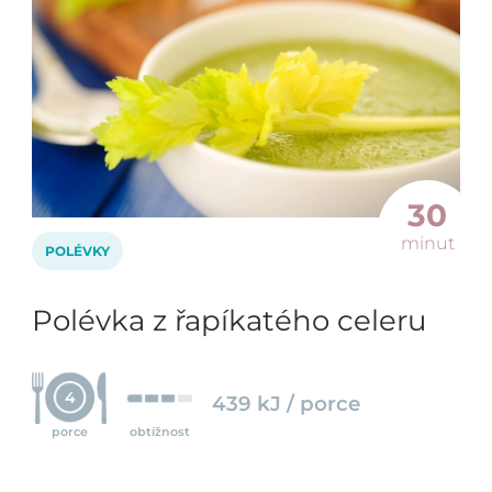
30
minut
POLÉVKY
Polévka z řapíkatého celeru
4
439 kJ / porce
porce
obtížnost