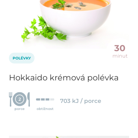
30
minut
POLÉVKY
Hokkaido krémová polévka
2
703 kJ / porce
porce
obtížnost