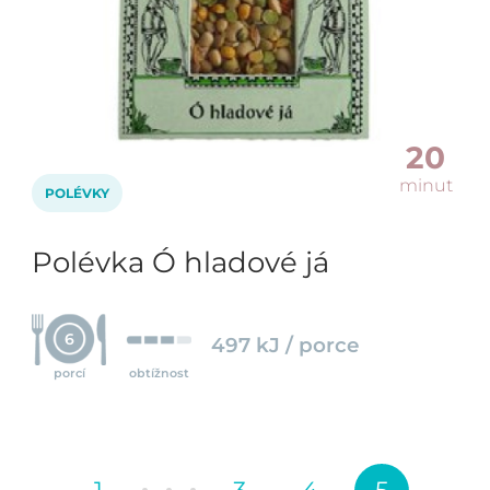
20
minut
POLÉVKY
Polévka Ó hladové já
6
497 kJ / porce
porcí
obtížnost