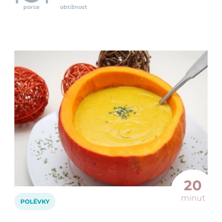
porce
obtížnost
20
minut
POLÉVKY