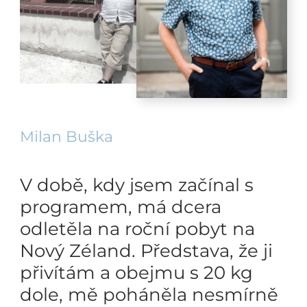
Milan Buška
V době, kdy jsem začínal s
programem, má dcera
odletěla na roční pobyt na
Nový Zéland. Představa, že ji
přivítám a obejmu s 20 kg
dole, mě poháněla nesmírně