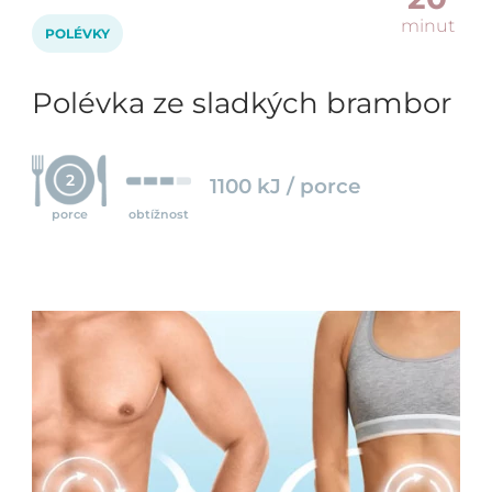
minut
POLÉVKY
Polévka ze sladkých brambor
2
1100 kJ / porce
porce
obtížnost