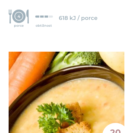
4
618 kJ / porce
porce
obtížnost
20