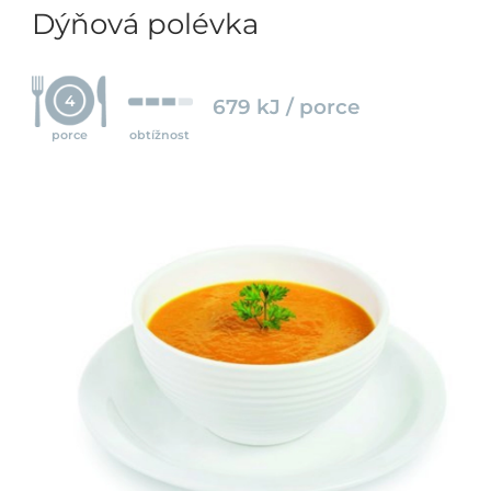
Dýňová polévka
4
679 kJ / porce
porce
obtížnost