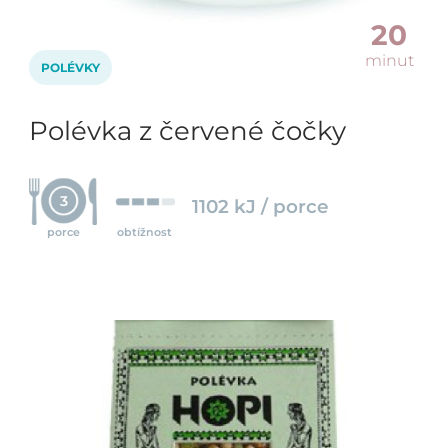
20
minut
POLÉVKY
Polévka z červené čočky
3
1102 kJ / porce
porce
obtížnost