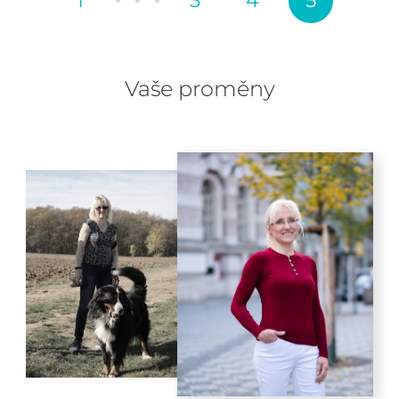
1
3
4
5
Vaše proměny