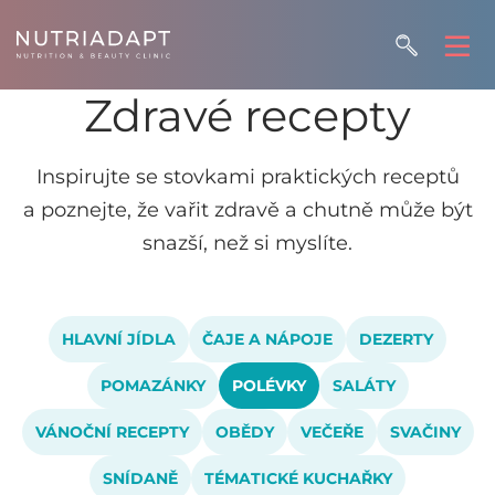
Zdravé recepty
Inspirujte se stovkami praktických receptů
a poznejte, že vařit zdravě a chutně může být
snazší, než si myslíte.
HLAVNÍ JÍDLA
ČAJE A NÁPOJE
DEZERTY
POMAZÁNKY
POLÉVKY
SALÁTY
VÁNOČNÍ RECEPTY
OBĚDY
VEČEŘE
SVAČINY
SNÍDANĚ
TÉMATICKÉ KUCHAŘKY