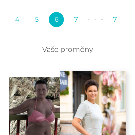
4
5
6
7
7
Vaše proměny