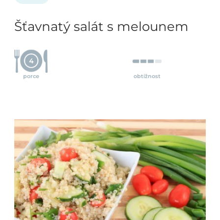
Šťavnatý salát s melounem
4
porce
obtížnost