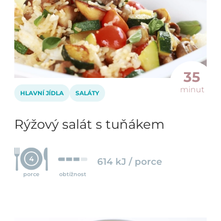
35
minut
HLAVNÍ JÍDLA
SALÁTY
Rýžový salát s tuňákem
4
614 kJ / porce
porce
obtížnost