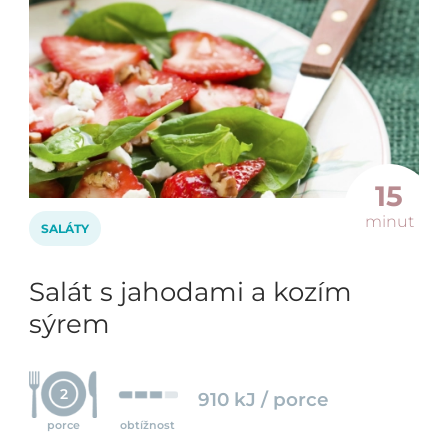
15
minut
SALÁTY
Salát s jahodami a kozím
sýrem
2
910 kJ / porce
porce
obtížnost