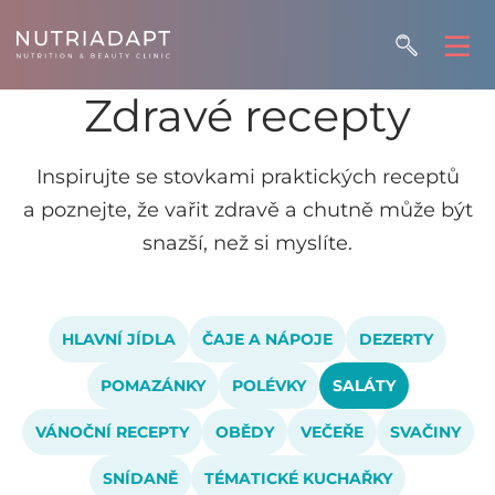
Zdravé recepty
Inspirujte se stovkami praktických receptů
a poznejte, že vařit zdravě a chutně může být
snazší, než si myslíte.
HLAVNÍ JÍDLA
ČAJE A NÁPOJE
DEZERTY
POMAZÁNKY
POLÉVKY
SALÁTY
VÁNOČNÍ RECEPTY
OBĚDY
VEČEŘE
SVAČINY
SNÍDANĚ
TÉMATICKÉ KUCHAŘKY