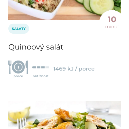
10
minut
SALÁTY
Quinoový salát
1
1469 kJ / porce
porce
obtížnost