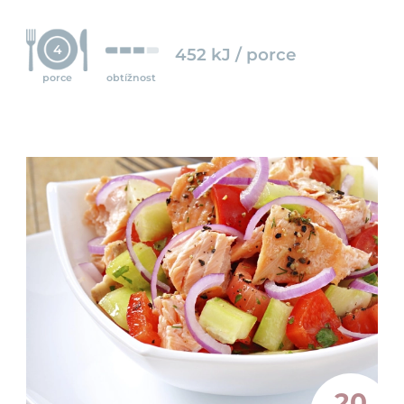
4
452 kJ / porce
porce
obtížnost
20