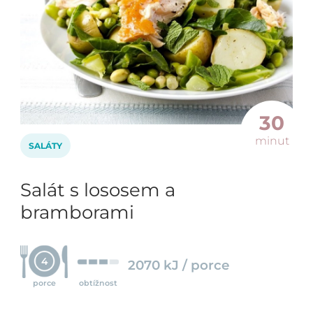
30
minut
SALÁTY
Salát s lososem a
bramborami
4
2070 kJ / porce
porce
obtížnost