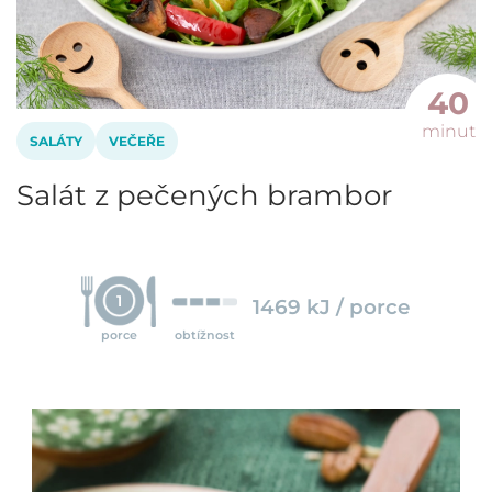
40
minut
SALÁTY
VEČEŘE
Salát z pečených brambor
1
1469 kJ / porce
porce
obtížnost