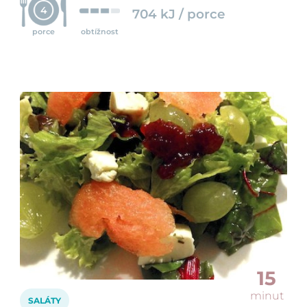
4
704 kJ / porce
porce
obtížnost
15
minut
SALÁTY