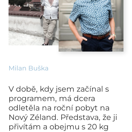
Milan Buška
V době, kdy jsem začínal s
programem, má dcera
odletěla na roční pobyt na
Nový Zéland. Představa, že ji
přivítám a obejmu s 20 kg