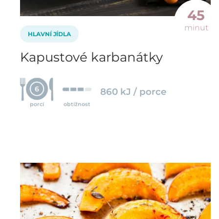
45
minut
HLAVNÍ JÍDLA
Kapustové karbanátky
6
860 kJ / porce
porcí
obtížnost