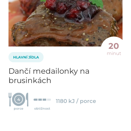
20
minut
HLAVNÍ JÍDLA
Dančí medailonky na
brusinkách
4
1180 kJ / porce
porce
obtížnost