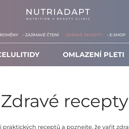
PROMĚNY
- ZAJÍMAVÉ ČTENÍ
- ZDRAVÉ RECEPTY
- E-SHOP
ELULITIDY
OMLAZENÍ PLETI
Zdravé recepty
i praktických receptů a poznejte, že vařit zd