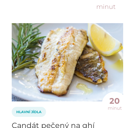
minut
20
minut
HLAVNÍ JÍDLA
Candát pečený na ghí