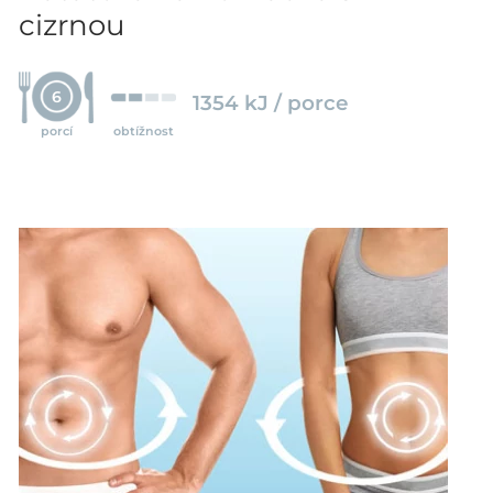
cizrnou
6
1354 kJ / porce
porcí
obtížnost