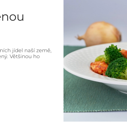
enou
ích jídel naší země,
ený. Většinou ho