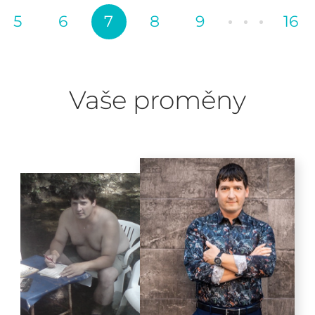
5
6
7
8
9
16
Vaše proměny