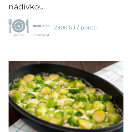
nádivkou
4
2300 kJ / porce
porce
obtížnost