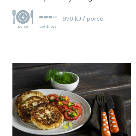
4
970 kJ / porce
porce
obtížnost