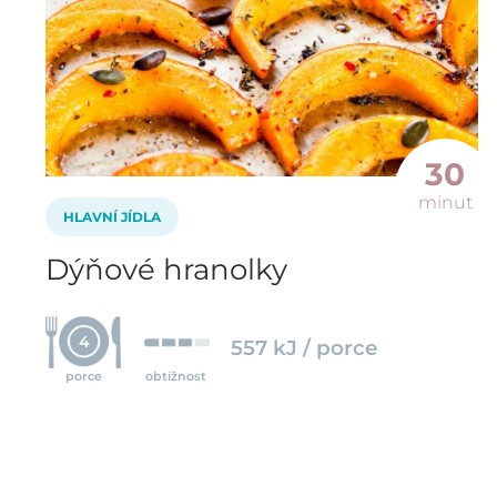
30
minut
HLAVNÍ JÍDLA
Dýňové hranolky
4
557 kJ / porce
porce
obtížnost