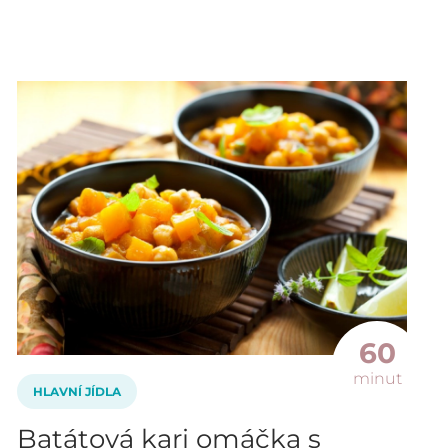
60
minut
HLAVNÍ JÍDLA
Batátová kari omáčka s