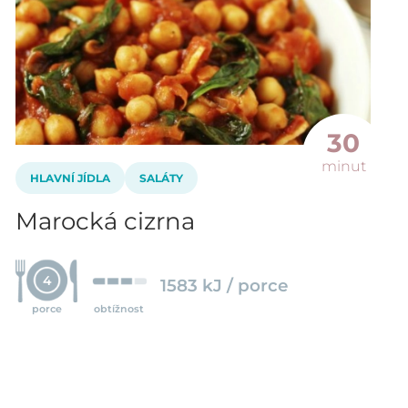
30
minut
HLAVNÍ JÍDLA
SALÁTY
Marocká cizrna
4
1583 kJ / porce
porce
obtížnost