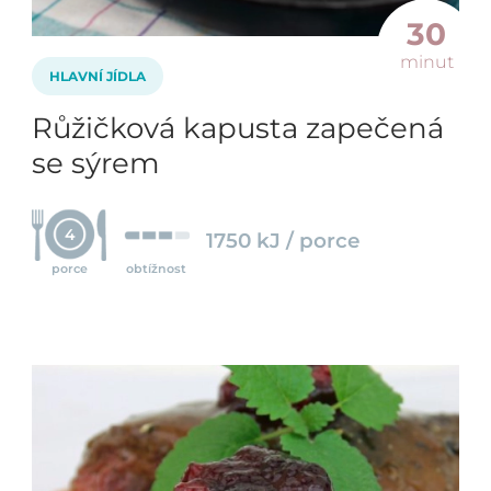
30
minut
HLAVNÍ JÍDLA
Růžičková kapusta zapečená
se sýrem
4
1750 kJ / porce
porce
obtížnost